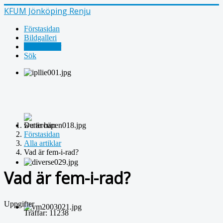
KFUM Jönköping Renju
Förstasidan
Bildgalleri
Alla artiklar
Sök
Du är här:
Förstasidan
Alla artiklar
Vad är fem-i-rad?
Vad är fem-i-rad?
Uppgifter
Träffar: 11238